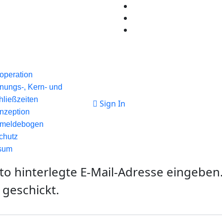
operation
fnungs-, Kern- und
hließzeiten
Sign In
nzeption
meldebogen
chutz
sum
nto hinterlegte E-Mail-Adresse eingebe
 geschickt.