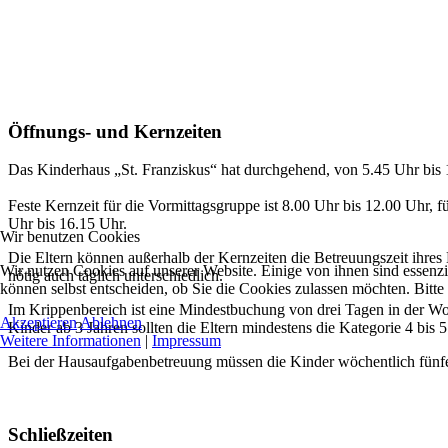
Öffnungs- und Kernzeiten
Das Kinderhaus „St. Franziskus“ hat durchgehend, von 5.45 Uhr bis 
Feste Kernzeit für die Vormittagsgruppe ist 8.00 Uhr bis 12.00 Uhr, 
Uhr bis 16.15 Uhr.
Wir benutzen Cookies
Die Eltern können außerhalb der Kernzeiten die Betreuungszeit ihres
Wir nutzen Cookies auf unserer Website. Einige von ihnen sind essenzi
nötig auch täglich unterschiedlich.
können selbst entscheiden, ob Sie die Cookies zulassen möchten. Bitte
Im Krippenbereich ist eine Mindestbuchung von drei Tagen in der Woc
Akzeptieren
Ablehnen
Kinder ab 3 Jahren sollten die Eltern mindestens die Kategorie 4 bis 
Weitere Informationen
|
Impressum
Bei der Hausaufgabenbetreuung müssen die Kinder wöchentlich fünfe
Schließzeiten